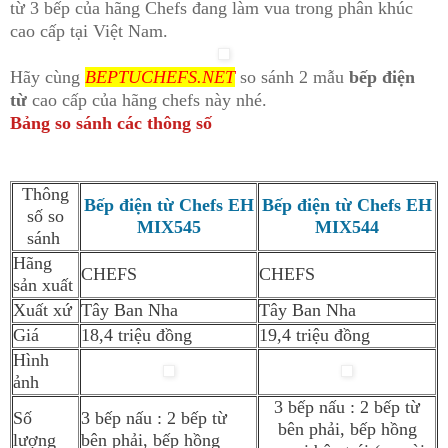
từ 3 bếp của hãng Chefs đang làm vua trong phân khúc
cao cấp tại Việt Nam.
Hãy cùng
BEPTUCHEFS.NET
so sánh 2 mẫu
bếp điện
từ
cao cấp của hãng chefs này nhé.
Bảng so sánh các thông số
Thông
Bếp điện từ Chefs EH
Bếp điện từ Chefs EH
số so
MIX545
MIX544
sánh
Hãng
CHEFS
CHEFS
sản xuất
Xuất xứ
Tây Ban Nha
Tây Ban Nha
Giá
18,4 triệu đồng
19,4 triệu đồng
Hình
ảnh
3 bếp nấu : 2 bếp từ
Số
3 bếp nấu : 2 bếp từ
bên phải, bếp hồng
lượng
bên phải, bếp hồng