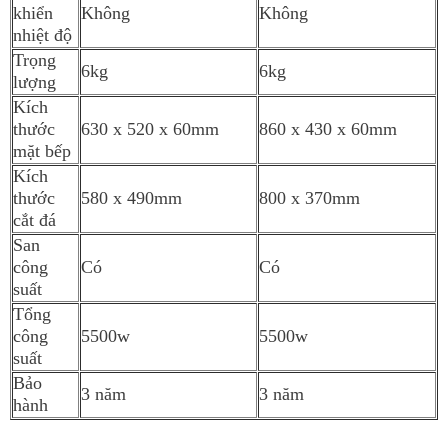
khiển
Không
Không
nhiệt độ
Trọng
6kg
6kg
lượng
Kích
thước
630 x 520 x 60mm
860 x 430 x 60mm
mặt bếp
Kích
thước
580 x 490mm
800 x 370mm
cắt đá
San
công
Có
Có
suất
Tổng
công
5500w
5500w
suất
Bảo
3 năm
3 năm
hành