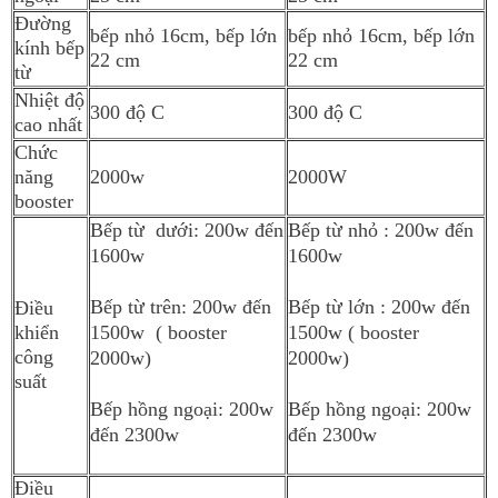
Đường
bếp nhỏ 16cm, bếp lớn
bếp nhỏ 16cm, bếp lớn
kính bếp
22 cm
22 cm
từ
Nhiệt độ
300 độ C
300 độ C
cao nhất
Chức
năng
2000w
2000W
booster
Bếp từ dưới: 200w đến
Bếp từ nhỏ
: 200w đến
1600w
1600w
Bếp từ trên
: 200w đến
Bếp từ lớn : 200w đến
Điều
khiển
15
00w ( booster
1500w ( booster
công
2000w)
2000w)
suất
Bếp hồng ngoại: 200w
Bếp hồng ngoại: 200w
đến 2300w
đến 2300w
Điều