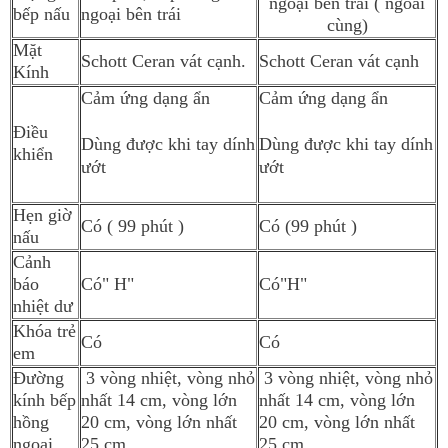
ngoại bên trái ( ngoài
bếp nấu
ngoại bên trái
cùng)
Mặt
Schott Ceran vát cạnh.
Schott Ceran vát cạnh
Kính
Cảm ứng dạng ẩn
Cảm ứng dạng ẩn
Điều
Dùng được khi tay dính
Dùng được khi tay dính
khiển
ướt
ướt
Hẹn giờ
Có ( 99 phút )
Có (99 phút )
nấu
Cảnh
báo
Có" H"
Có"H"
nhiệt dư
Khóa trẻ
Có
Có
em
Đường
3 vòng nhiệt, vòng nhỏ
3 vòng nhiệt, vòng nhỏ
kính bếp
nhất 14 cm, vòng lớn
nhất 14 cm, vòng lớn
hồng
20 cm, vòng lớn nhất
20 cm, vòng lớn nhất
ngoại
25 cm
25 cm